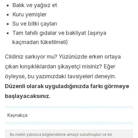
Balık ve yağsız et
Kuru yemişler
Su ve bitki çayları
Tam tahıllı gıdalar ve bakliyat (aşırıya
kaçmadan tüketilmeli)
Cildiniz sarkıyor mu? Yüzünüzde erken ortaya
çıkan kırışıklıklardan şikayetçi misiniz? Eğer
öyleyse, bu yazımızdaki tavsiyeleri deneyin.
Düzenli olarak uyguladığınızda farkı görmeye
başlayacaksınız.
Kaynakça
Tüm alıntı yapılan kaynaklar, kalitelerini, güvenilirliklerini,
güncelliklerini ve geçerliliklerini sağlamak için ekibimiz
Bu metin yalnızca bilgilendirme amaçlı sunulmuştur ve bir