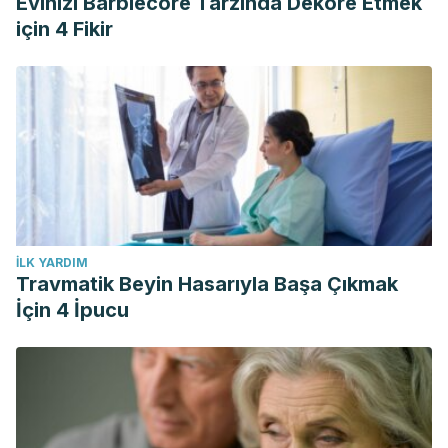
Evinizi Barbiecore Tarzında Dekore Etmek
Use of Shea Butter on Animals, American Journal of Life
için 4 Fikir
Sciences. Vol. 2, No. 5, 2014, pp. 303-307. doi:
10.11648/j.ajls.20140205.18
Popkin, B. M., D’Anci, K. E., & Rosenberg, I. H. (2010). Water,
hydration, and health. Nutrition reviews, 68(8), 439–458.
https://doi.org/10.1111/j.1753-4887.2010.00304.x
İLK YARDIM
Travmatik Beyin Hasarıyla Başa Çıkmak
İçin 4 İpucu