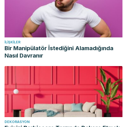
08-097086-8.14115-7
Asserin, J., Lati, E., Shioya, T., & Prawitt, J. (2015). The
effect of oral collagen peptide supplementation on skin
moisture and the dermal collagen network: Eevidence from
an ex vivo model and randomized, placebo-controlled
İLIŞKILER
clinical trials. Journal of Cosmetic Dermatology.
Bir Manipülatör İstediğini Alamadığında
https://doi.org/10.1111/jocd.12174
Nasıl Davranır
Caberlotto, E., Ruiz, L., Miller, Z., Poletti, M., & Tadlock, L.
(2017). Effects of a skin-massaging device on the exvivo
expression of human dermis proteins and in-vivo facial
wrinkles. PLoS ONE.
https://doi.org/10.1371/journal.pone.0172624
Murzaku, E. C., Bronsnick, T., & Rao, B. K. (2014). Diet in
dermatology. Journal of the American Academy of
Dermatology. https://doi.org/10.1016/j.jaad.2014.06.016
DEKORASYON
Malachi Oluwaseyi Israel, Effects of Topical and Dietary