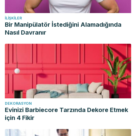
34
Mayo Clinic. Pie de atleta [Internet]. 14 de julio de 2o19
İLIŞKILER
[Revisado 27/04/2021]. Disponible en
Bir Manipülatör İstediğini Alamadığında
https://www.mayoclinic.org/es-es/diseases-
Nasıl Davranır
conditions/athletes-foot/symptoms-causes/syc-20353841
DEKORASYON
Evinizi Barbiecore Tarzında Dekore Etmek
için 4 Fikir