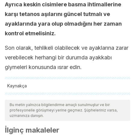
Ayrıca keskin cisimlere basma ihtimallerine
karşı tetanos aşılarını güncel tutmalı ve
ayaklarında yara olup olmadığını her zaman
kontrol etmelisiniz.
Son olarak, tehlikeli olabilecek ve ayaklarına zarar
verebilecek herhangi bir durumda ayakkabı
giymeleri konusunda ısrar edin.
Kaynakça
Tüm alıntı yapılan kaynaklar, kalitelerini, güvenilirliklerini,
güncelliklerini ve geçerliliklerini sağlamak için ekibimiz
Bu metin yalnızca bilgilendirme amaçlı sunulmuştur ve bir
profesyonelle görüşmeyi yerine geçmez. Şüpheleriniz varsa,
tarafından derinlemesine incelendi. Bu makalenin bibliyografisi
uzmanınıza danışın.
güvenilir ve akademik veya bilimsel doğruluğa sahip olarak
İlginç makaleler
kabul edildi.