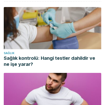
Reyes A. Calzado en la edad pediátrica Footwear in
pediatric age. Criterio pediátrico
Acta Pediatr Mex. 2018 mar;39(2):202-207. Disponible en
http://www.scielo.org.mx/pdf/apm/v39n2/2395-8235-apm-
39-02-202.pdf
C. Calvo Rey, M.L. García García, I. Casas Flecha, P. Pérez
Breña. Infecciones respiratorias virales. Protocolos
diagnóstico-terapéuticos de la AEP: Infectología pediátrica.
SAĞLIK
Disponible: https://www.aeped.es/sites/default/files/document
Sağlık kontrolü: Hangi testler dahildir ve
Mayo Clinic. Pie plano [Internet]. 28 de julio de 2020
ne işe yarar?
[Revisado 27/04/2021] Disponible:
https://www.mayoclinic.org/es-es/diseases-
conditions/flatfeet/symptoms-causes/syc-20372604
Gentil I. Podología preventiva: niños descalzos igual a
niños más inteligentes. Revista Internacional de Ciencias
Podológicas,
ISSN
1887-7249, Vol. 1, Nº. 1, 2007,
págs.
27-