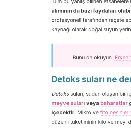
Tüm bu yanlış bilinen efsaneler
alımının da bazı faydaları olabil
profesyoneli tarafından reçete e
kaynağı olarak doğal suyun yerini
Bunu da okuyun:
Erken 
Detoks suları ne d
Detoks
suları, sudan oluşan bir i
meyve suları
veya
baharatlar
g
içecektir.
Mikro ve
fito besinleri
düzenli tüketiminin kilo vermeyi 