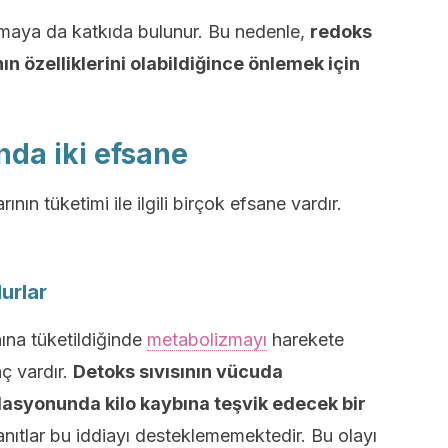
rmaya da katkıda bulunur. Bu nedenle,
redoks
n özelliklerini olabildiğince önlemek için
nda iki efsane
nın tüketimi ile ilgili birçok efsane vardır.
lurlar
rnına tüketildiğinde
metabolizmayı
harekete
nç vardır.
Detoks sıvısının vücuda
dasyonunda kilo kaybına teşvik edecek bir
nıtlar bu iddiayı desteklememektedir. Bu olayı