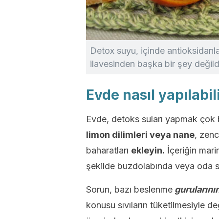
Detox suyu, içinde antioksidanlar
ilavesinden başka bir şey değildi
Evde nasıl yapılabil
Evde, detoks suları yapmak çok b
limon dilimleri veya nane
, zenc
baharatları
ekleyin.
İçeriğin mari
şekilde buzdolabında veya oda sıca
Sorun, bazı beslenme
gurularını
konusu sıvıların tüketilmesiyle 