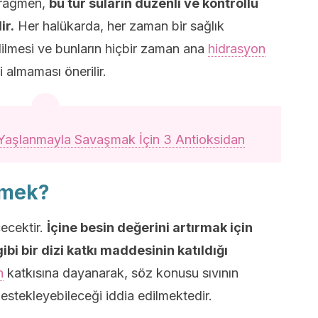
e rağmen,
bu tür suların düzenli ve kontrollü
ir.
Her halükarda, her zaman bir sağlık
dilmesi ve bunların hiçbir zaman ana
hidrasyon
 almaması önerilir.
Yaşlanmayla Savaşmak İçin 3 Antioksidan
emek?
çecektir.
İçine besin değerini artırmak için
ibi bir dizi katkı maddesinin katıldığı
n
katkısına dayanarak, söz konusu sıvının
destekleyebileceği iddia edilmektedir.