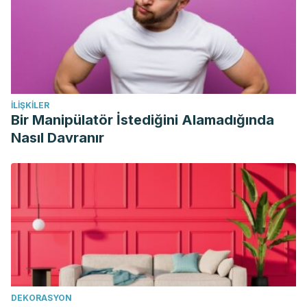
Urquizu X, Rodriguez M, García A, Pérez E. Anemia en el
embarzo y el postparto inmediato. Prevalencia y factores
de riesgo. Medicina Clínica 2016;146(10). Disponible en
https://www.elsevier.es/es-revista-medicina-clinica-2-
articulo-anemia-el-embarazo-el-posparto-
İLIŞKILER
S0025775316000646.
Bir Manipülatör İstediğini Alamadığında
Nasıl Davranır
DEKORASYON