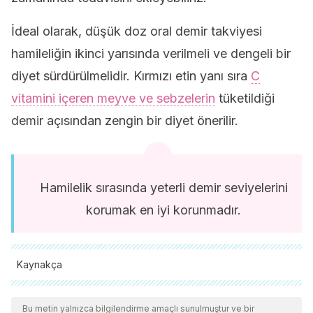
İdeal olarak, düşük doz oral demir takviyesi
hamileliğin ikinci yarısında verilmeli ve dengeli bir
diyet sürdürülmelidir. Kırmızı etin yanı sıra
C
vitamini içeren meyve ve sebzelerin
tüketildiği
demir açısından zengin bir diyet önerilir.
Hamilelik sırasında yeterli demir seviyelerini
korumak en iyi korunmadır.
Kaynakça
Tüm alıntı yapılan kaynaklar, kalitelerini, güvenilirliklerini,
güncelliklerini ve geçerliliklerini sağlamak için ekibimiz
Bu metin yalnızca bilgilendirme amaçlı sunulmuştur ve bir