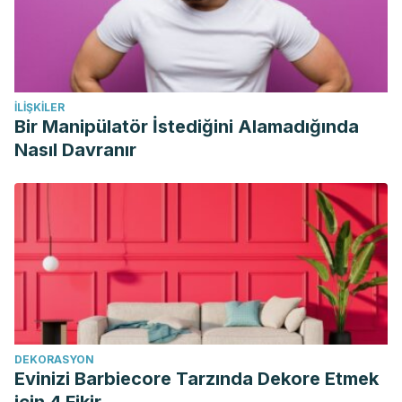
28024910.
Jayachandran M, Chen J, Chung SSM, Xu B. A critical
review on the impacts of β-glucans on gut microbiota and
human health. J Nutr Biochem. 2018 Nov;61:101-110. doi:
İLIŞKILER
10.1016/j.jnutbio.2018.06.010. Epub 2018 Aug 10. PMID:
Bir Manipülatör İstediğini Alamadığında
30196242.
Nasıl Davranır
DEKORASYON
Evinizi Barbiecore Tarzında Dekore Etmek