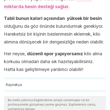
miktarda besin desteği sağlar.
Tabii bunun kalori açısından yüksek bir besin
olduğunu da göz önünde bulundurmak gerekiyor.
Hareketsiz bir kişinin beslenmesin eklemek, kilo
alımına dönüşecek bir dengesizliğe neden olabilir.
Her neyse,
düzenli spor yapıyorsanız
kilo alma
korkusu olmadan daha sık hazırlayabilirsiniz.
Hatta kas geliştirmeye yardımcı olabilir!
Kaynakça
Tüm alıntı yapılan kaynaklar, kalitelerini, güvenilirliklerini,
güncelliklerini ve geçerliliklerini sağlamak için ekibimiz
Bu metin yalnızca bilgilendirme amaçlı sunulmuştur ve bir
profesyonelle görüşmeyi yerine geçmez. Şüpheleriniz varsa,
tarafından derinlemesine incelendi. Bu makalenin bibliyografisi
uzmanınıza danışın.