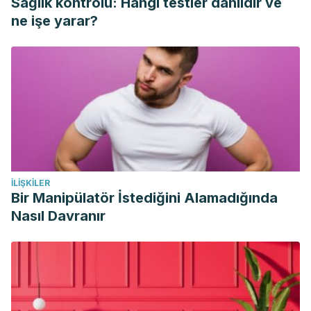
Sağlık kontrolü: Hangi testler dahildir ve
Food. Scientific Opinion on the re-evaluation of sulfur
ne işe yarar?
dioxide (E 220), sodium sulfite (E 221), sodium bisulfite (E
222), sodium metabisulfite (E 223), potassium metabisulfite
(E 224), calcium sulfite (E 226), calcium bisulfite (E 227)
and potassium bisulfite (E 228) as food additives.
EFSA
Journal
. Abril 2016.
Vally, H y La Misso N. Adverse reactions to the sulfite
additives.
Gastroenterology and Hepatology from bed to
bench
. Invierno 2012. 5(1): 16-23.
İLIŞKILER
Bir Manipülatör İstediğini Alamadığında
Nasıl Davranır