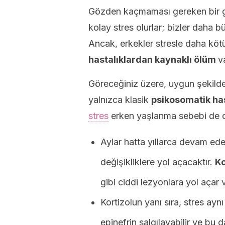
Gözden kaçmaması gereken bir ge
kolay stres olurlar; bizler daha 
Ancak, erkekler stresle daha köt
hastalıklardan kaynaklı ölüm
v
Göreceğiniz üzere, uygun şekild
yalnızca klasik
psikosomatik ha
stres
erken yaşlanma sebebi de ola
Aylar hatta yıllarca devam ed
değişikliklere yol açacaktır.
Ko
gibi ciddi lezyonlara yol açar 
Kortizolun yanı sıra, stres ay
epinefrin salgılayabilir ve bu 