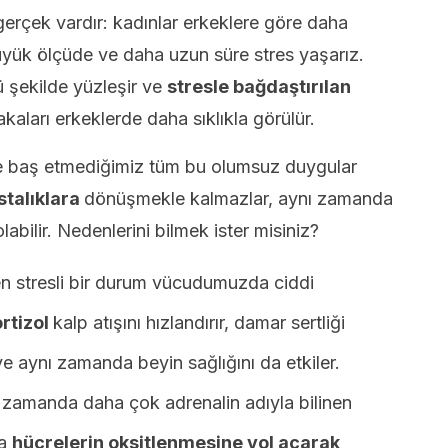
rçek vardır: kadınlar erkeklere göre daha
büyük ölçüde ve daha uzun süre stres yaşarız.
ü şekilde yüzleşir ve
stresle bağdaştırılan
akaları erkeklerde daha sıklıkla görülür.
e baş etmediğimiz tüm bu olumsuz duygular
stalıklara
dönüşmekle kalmazlar, aynı zamanda
bilir. Nedenlerini bilmek ister misiniz?
en stresli bir durum vücudumuzda ciddi
rtizol
kalp atışını hızlandırır, damar sertliği
ve aynı zamanda beyin sağlığını da etkiler.
nı zamanda daha çok adrenalin adıyla bilinen
da
hücrelerin oksitlenmesine yol açarak