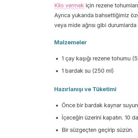
Kilo vermek
için rezene tohumlar
Ayrıca yukarıda bahsettiğimiz öze
veya mide ağrısı gibi durumlarda d
Malzemeler
1 çay kaşığı rezene tohumu (5
1 bardak su (250 ml)
Hazırlanışı ve Tüketimi
Önce bir bardak kaynar suyun 
İçeceğin üzerini kapatın. 10 da
Bir süzgeçten geçirip süzün.