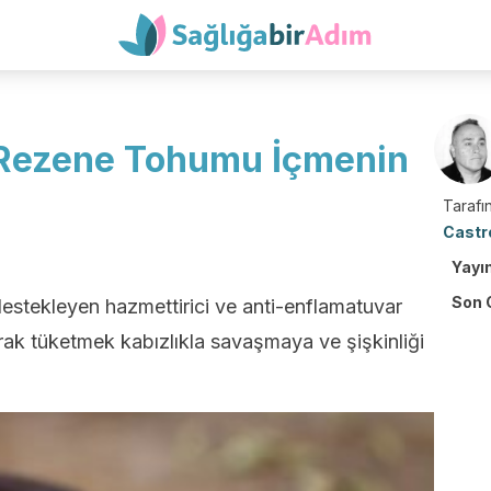
 Rezene Tohumu İçmenin
Tarafın
Castr
Yayı
Son 
estekleyen hazmettirici ve anti-enflamatuvar
larak tüketmek kabızlıkla savaşmaya ve şişkinliği