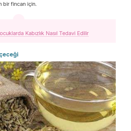
ir fincan için.
ocuklarda Kabızlık Nasıl Tedavi Edilir
İçeceği