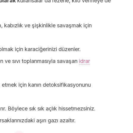
olarak
kullansalar da rezene, kilo vermeye de
 kabızlık ve şişkinlikle savaşmak için
lmak için karaciğerinizi düzenler.
en ve sıvı toplanmasıyla savaşan
idrar
ok etmek için kanın detoksifikasyonunu
rır. Böylece sık sık açlık hissetmezsiniz.
rsaklarınızdaki aşırı gazı azaltır.