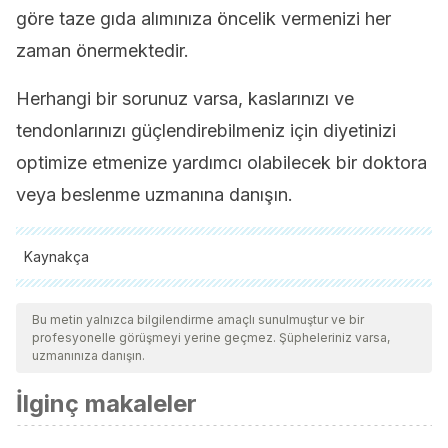
göre taze gıda alımınıza öncelik vermenizi her
zaman önermektedir.
Herhangi bir sorunuz varsa, kaslarınızı ve
tendonlarınızı güçlendirebilmeniz için diyetinizi
optimize etmenize yardımcı olabilecek bir doktora
veya beslenme uzmanına danışın.
Kaynakça
Tüm alıntı yapılan kaynaklar, kalitelerini, güvenilirliklerini,
güncelliklerini ve geçerliliklerini sağlamak için ekibimiz
Bu metin yalnızca bilgilendirme amaçlı sunulmuştur ve bir
profesyonelle görüşmeyi yerine geçmez. Şüpheleriniz varsa,
tarafından derinlemesine incelendi. Bu makalenin bibliyografisi
uzmanınıza danışın.
güvenilir ve akademik veya bilimsel doğruluğa sahip olarak
İlginç makaleler
kabul edildi.
Naseeb MA., Volpe SL., Protein and exsercise in the