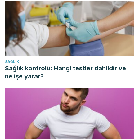
prevention of sarcopenia and aging. Nutr Res, 2017. 40: 1-
20.
DePhillipo NN., Aman ZS., Kennedy MI., Begley JP., et al.,
Efficacy of vitamin C supplementation on collagen
synthesis and oxidative stress after musculoskeletal
injuries: a systematic review. Orthop J Sports Med, 2018.
Jeromson S., Gallagher IJ., Galloway SDR., Hamilton DL.,
SAĞLIK
Omega 3 fatty acids and skeletal muscle health. Mar Drugs,
Sağlık kontrolü: Hangi testler dahildir ve
2015. 13 (11): 6977-7004.
ne işe yarar?
Zheng R., Huang S., Zhu J., Lin W., et al., Leucine attenuates
muscle atrophy and autophagosome formation by
activating PI3K/AKT/mTOR signaling pathway in rotator cuff
tears. Cell Tissue Res, 2019. 378 (1): 113-125.
Villagrán, Marcelo, et al. “Una mirada actual de la vitamina
C en salud y enfermedad.”
Revista chilena de
nutrición
46.6 (2019): 800-808.