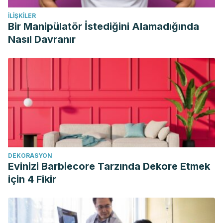
López-Sobaler, Ana M., Aránzazu Aparicio Vizuete, and
İLIŞKILER
Rosa M. Ortega. “Papel del huevo en la dieta de
Bir Manipülatör İstediğini Alamadığında
deportistas y personas físicamente activas.”
Nutrición
Nasıl Davranır
Hospitalaria
34 (2017): 31-35.
DEKORASYON
Evinizi Barbiecore Tarzında Dekore Etmek
için 4 Fikir