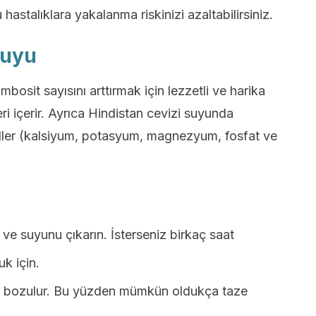
hastalıklara yakalanma riskinizi azaltabilirsiniz.
suyu
bosit sayısını arttırmak için lezzetli ve harika
eri içerir. Ayrıca Hindistan cevizi suyunda
raller (kalsiyum, potasyum, magnezyum, fosfat ve
 ve suyunu çıkarın. İsterseniz birkaç saat
k için.
zlı bozulur. Bu yüzden mümkün oldukça taze