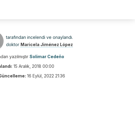
tarafından incelendi ve onaylandı.
doktor
Maricela Jiménez López
dan yazılmıştır
Solimar Cedeño
nlandı
:
15 Aralık, 2018 00:00
Güncelleme:
16 Eylül, 2022 21:36