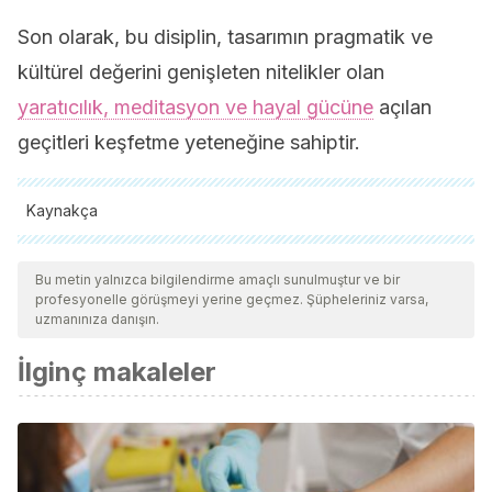
Son olarak, bu disiplin, tasarımın pragmatik ve
kültürel değerini genişleten nitelikler olan
yaratıcılık, meditasyon ve hayal gücüne
açılan
geçitleri keşfetme yeteneğine sahiptir.
Kaynakça
Tüm alıntı yapılan kaynaklar, kalitelerini, güvenilirliklerini,
güncelliklerini ve geçerliliklerini sağlamak için ekibimiz
Bu metin yalnızca bilgilendirme amaçlı sunulmuştur ve bir
profesyonelle görüşmeyi yerine geçmez. Şüpheleriniz varsa,
tarafından derinlemesine incelendi. Bu makalenin bibliyografisi
uzmanınıza danışın.
güvenilir ve akademik veya bilimsel doğruluğa sahip olarak
İlginç makaleler
kabul edildi.
Universidad Complutense de Madrid. Yang, Hua. Fen Shui
y espacio. España 2017.
Universidad Nacional de Loja. Pauta Freire, Carmen