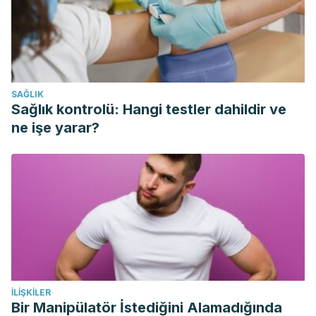
Graciela. Decoración de un espacio comercial para la
venta de computadoras en la ciudad de Loja. Ecuador 2011.
Universidad Pontifica de Comillas. The Conversation.
Marie Kondo y los ingenieros de producción de Toyota.
Estados Unidos 2020.
SAĞLIK
Sağlık kontrolü: Hangi testler dahildir ve
ne işe yarar?
İLIŞKILER
Bir Manipülatör İstediğini Alamadığında