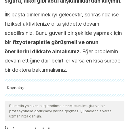
sigara, alkol gibi kötü alışkanlıklardan kaçının.
İlk başta dinlenmek iyi gelecektir, sonrasında ise
fiziksel aktivitenize orta şiddette devam
edebilirsiniz. Bunu güvenli bir şekilde yapmak için
bir fizyoterapistle görüşmeli ve onun
önerilerini dikkate almalısınız.
Eğer problemin
devam ettiğine dair belirtiler varsa en kısa sürede
bir doktora baktırmalısınız.
Kaynakça
Tüm alıntı yapılan kaynaklar, kalitelerini, güvenilirliklerini,
güncelliklerini ve geçerliliklerini sağlamak için ekibimiz
Bu metin yalnızca bilgilendirme amaçlı sunulmuştur ve bir
profesyonelle görüşmeyi yerine geçmez. Şüpheleriniz varsa,
tarafından derinlemesine incelendi. Bu makalenin bibliyografisi
uzmanınıza danışın.
güvenilir ve akademik veya bilimsel doğruluğa sahip olarak
kabul edildi.