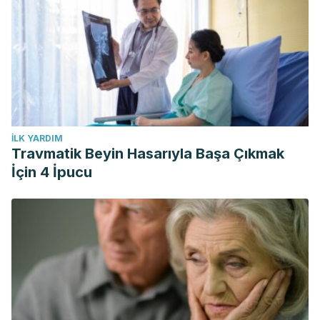
osteoarthritis.
Drug Design, Development and Therapy
.
Dove Medical Press Ltd.
https://doi.org/10.2147/DDDT.S117432
İLK YARDIM
Travmatik Beyin Hasarıyla Başa Çıkmak
İçin 4 İpucu