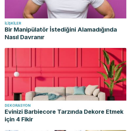
Wilson, P. B. (2015, October 1). Ginger (Zingiber officinale)
as an analgesic and ergogenic aid in sport: A systemic
review.
Journal of Strength and Conditioning Research
.
İLIŞKILER
NSCA National Strength and Conditioning Association.
Bir Manipülatör İstediğini Alamadığında
https://doi.org/10.1519/JSC.0000000000001098
Nasıl Davranır
Nikkhah Bodagh M, Maleki I, Hekmatdoost A. Ginger in
gastrointestinal disorders: A systematic review of clinical
trials.
Food Sci Nutr
. 2018;7(1):96–108. Published 2018 Nov
5. doi:10.1002/fsn3.807
Nicol, L. M., Rowlands, D. S., Fazakerly, R., & Kellett, J.
(2015). Curcumin supplementation likely attenuates delayed
onset muscle soreness (DOMS).
European Journal of
Applied Physiology
,
115
(8), 1769–1777.
DEKORASYON
https://doi.org/10.1007/s00421-015-3152-6
Evinizi Barbiecore Tarzında Dekore Etmek
Chin, K. Y. (2016, September 20). The spice for joint
için 4 Fikir
inflammation: Anti-inflammatory role of curcumin in treating