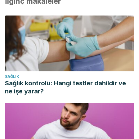
İlginç makaleler
Halabchi F, Abolhasani M, Mirshahi M, Alizadeh Z.
Patellofemoral pain in athletes: clinical perspectives.
Open
Access J Sports Med
. 2017;8:189–203. Published 2017 Oct
9. doi:10.2147/OAJSM.S127359
Martimbianco, A. L. C., Gomes da Silva, B. N., de Carvalho,
A. P. V., Silva, V., Torloni, M. R., & Peccin, M. S. (2014,
November 1). Effectiveness and safety of cryotherapy
after arthroscopic anterior cruciate ligament reconstruction.
SAĞLIK
A systematic review of the literature.
Physical Therapy in
Sağlık kontrolü: Hangi testler dahildir ve
Sport
. Churchill Livingstone.
ne işe yarar?
https://doi.org/10.1016/j.ptsp.2014.02.008
Markert, Summer. (2011). The Use of Cryotherapy After a
Total Knee Replacement. Orthopaedic nursing / National
Association of Orthopaedic Nurses. 30. 29-36.
10.1097/NOR.0b013e318205749a.