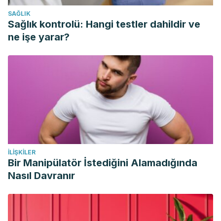
Salehpour, M., Huttner, H. B., … Frisén, J. (2013). XDynamics
SAĞLIK
of hippocampal neurogenesis in adult humans.
Cell
.
Sağlık kontrolü: Hangi testler dahildir ve
https://doi.org/10.1016/j.cell.2013.05.002
ne işe yarar?
İLIŞKILER
Bir Manipülatör İstediğini Alamadığında
Nasıl Davranır