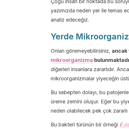
Çoğu insan bir noktada bu soruyu
yazımızda neden yer ile temas e
analiz edeceğiz.
Yerde Mikroorganiz
Onları göremeyebilirsiniz,
ancak 
mikroorganizma
bulunmaktadı
diğerleri insanlara zararlıdır. Anc
mikroorganizmalar yiyeceğin üstü
Bu sebepten dolayı, bu patojenler
üreme zemini oluşur. Eğer bu yi
neden olabilecek pek çok zararl
Bu bakteri türünün bir örneği
E.co