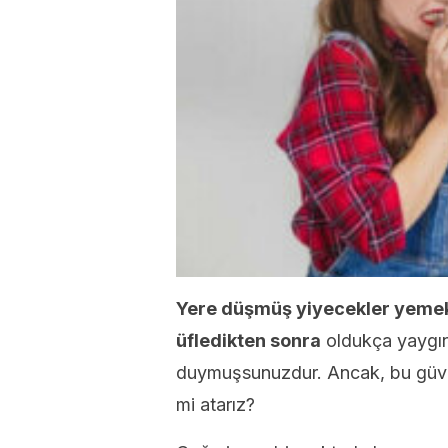
Yere düşmüş yiyecekler yemek 
üfledikten sonra
oldukça yaygınd
duymuşsunuzdur. Ancak, bu güven
mi atarız?