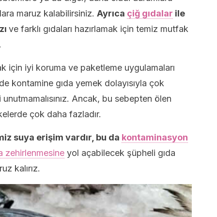
ra maruz kalabilirsiniz.
Ayrıca
çiğ gıdalar
ile
zı
ve farklı gıdaları hazırlamak için temiz mutfak
.
ak için iyi koruma ve paketleme uygulamaları
lerde kontamine gıda yemek dolayısıyla çok
 unutmamalısınız. Ancak, bu sebepten ölen
lkelerde çok daha fazladır.
iz suya erişim vardır, bu da
kontaminasyon
a zehirlenmesine
yol açabilecek şüpheli gıda
uz kalırız.