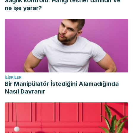
Sağlık kontrolü: Hangi testler dahildir ve
Pública. Guia Metodológica Para La Enseñanza de La
ne işe yarar?
Nutricion y La Alimentacion.
https://doi.org/10.1016/S0213-
9111
(07)72042-3
Mango Nutritional Information & Benefits | National Mango
Board. (n.d.). Retrieved January 12, 2019, from
https://www.mango.org/es/nutricion-del-mango/
Semillas de Chia propiedades, beneficios y
contraindicaciones. (n.d.). Retrieved January 12, 2019, from
http://www.chiasemillas.es/
İLIŞKILER
Propiedades del melón | Zonas de cultivo, información
Bir Manipülatör İstediğini Alamadığında
nutricional y cómo elegirlos. (n.d.). Retrieved January 12,
Nasıl Davranır
2019, from
https://comefruta.es/propiedades-del-melon
Remolacha, propiedades y beneficios | ECOagricultor.
(n.d.). Retrieved January 12, 2019, from
https://www.ecoagricultor.com/remolacha-beterrada-
beneficios-nutricionales/