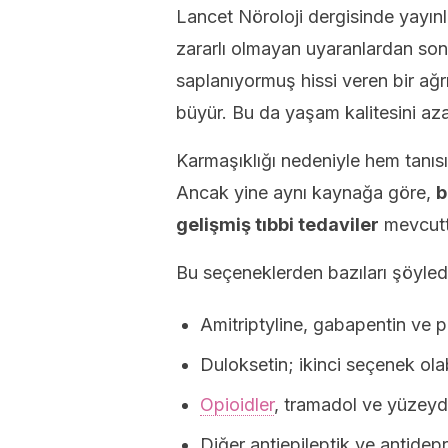
Lancet Nöroloji dergisinde yayınla
zararlı olmayan uyaranlardan son
saplanıyormuş hissi veren bir ağrı
büyür. Bu da yaşam kalitesini azal
Karmaşıklığı nedeniyle hem tanı
Ancak yine aynı kaynağa göre,
b
gelişmiş tıbbi tedaviler
mevcutt
Bu seçeneklerden bazıları şöyledi
Amitriptyline, gabapentin ve pr
Duloksetin; ikinci seçenek olabi
Opioidler
, tramadol ve yüzeyd
Diğer antiepileptik ve antidepr