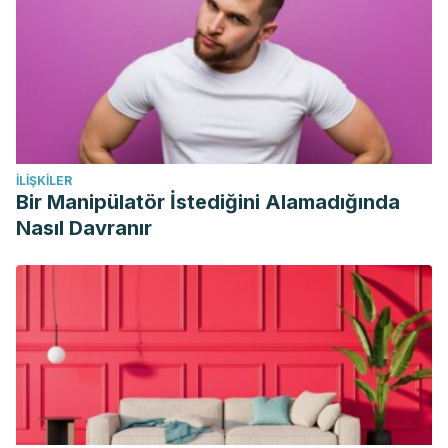
American Journal of Clinical Nutrition
. Setiembre 2013;
98(3):641-7.
Lustig RH, et al. The toxic truth about sugar.
Nature
.
Febrero 2012. 482;27-29.
Vasanti S, et al. Sugar-Sweetened Beverages and Risk of
Metabolic Syndrome and Type 2 Diabetes.
Diabetes Care.
İLIŞKILER
Noviembre 2010. 33(11):2477-2483.
Bir Manipülatör İstediğini Alamadığında
Nasıl Davranır