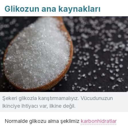
Glikozun ana kaynakları
Şekeri glikozla karıştırmamalıyız. Vücudunuzun
ikinciye ihtiyacı var, ilkine değil.
Normalde glikozu alma şeklimiz
karbonhidratlar