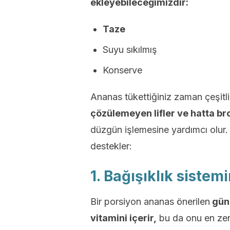
ekleyebileceğimizdir:
Taze
Suyu sıkılmış
Konserve
Ananas tükettiğiniz zaman çeşitli 
çözülemeyen lifler ve hatta bro
düzgün işlemesine yardımcı olur.
destekler:
1. Bağışıklık sistemin
Bir porsiyon ananas önerilen
günl
vitamini içerir,
bu da onu en zeng