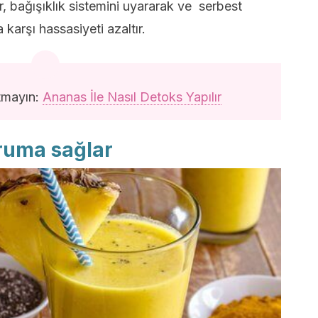
r, bağışıklık sistemini uyararak ve serbest
 karşı hassasiyeti azaltır.
tmayın:
Ananas İle Nasıl Detoks Yapılır
oruma sağlar