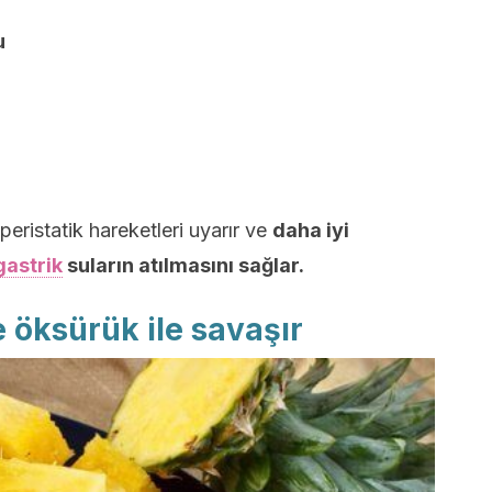
u
eristatik hareketleri uyarır ve
daha iyi
gastrik
suların atılmasını sağlar.
e öksürük ile savaşır