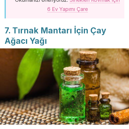
6 Ev Yapımı Çare
7. Tırnak Mantarı İçin Çay
Ağacı Yağı