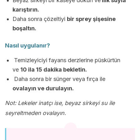
Beyaz sirkeyi bir kaseye dökün ve
ılık suyla
karıştırın.
Daha sonra çözeltiyi
bir sprey şişesine
boşaltın.
Nasıl uygulanır?
Temizleyiciyi fayans derzlerine püskürtün
ve
10 ila 15 dakika bekletin.
Daha sonra bir sünger veya fırça ile
ovalayın ve durulayın.
Not: Lekeler inatçı ise, beyaz sirkeyi su ile
seyreltmeden ovalayın.