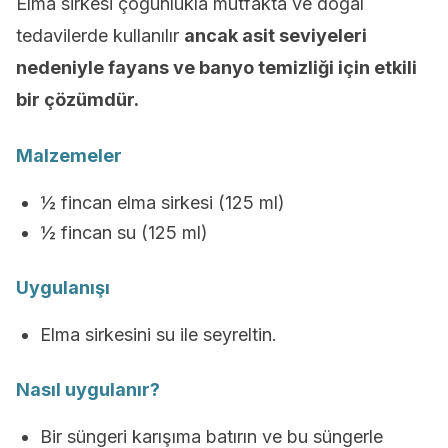
Elma sirkesi çoğunlukla mutfakta ve doğal
tedavilerde kullanılır
a
ncak asit seviyeleri
nedeniyle fayans ve banyo temizliği için etkili
bir çözümdür.
Malzemeler
½ fincan elma sirkesi (125 ml)
½ fincan su (125 ml)
Uygulanışı
Elma sirkesini su ile seyreltin.
Nasıl uygulanır?
Bir süngeri karışıma batırın ve bu süngerle