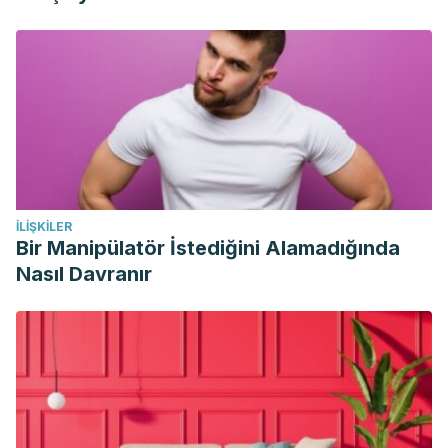
afecciones nodulares del tiroides.” Medisan 19.6 (2015):
788-796.
İLIŞKILER
Bir Manipülatör İstediğini Alamadığında
Nasıl Davranır