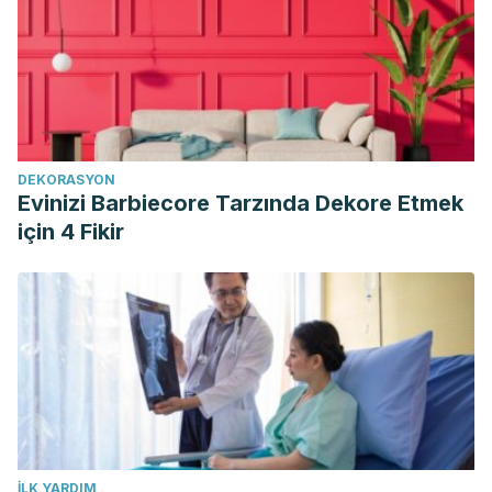
2018. Varicocele treatment in patients up to 35 years olda
multicentric retrospective study comparing 3 different
techniques. Centro Hospitalar Universitário de Coimbra.
https://dialnet.unirioja.es/servlet/articulo?codigo=6507571
Owen, R. C., McCormick, B. J., Figler, B. D., & Coward, R. M.
(2017). A review of varicocele repair for pain.
Translational
DEKORASYON
andrology and urology
,
6
(Suppl 1), S20–S29.
Evinizi Barbiecore Tarzında Dekore Etmek
https://doi.org/10.21037/tau.2017.03.36
için 4 Fikir
İLK YARDIM