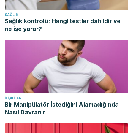
Anuja Shah. 2017. Masa escrotal indolora. Manual MSD.
https://www.msdmanuals.com/es/professional/trastornos-
SAĞLIK
urogenitales/s%C3%ADntomas-de-los-trastornos-
Sağlık kontrolü: Hangi testler dahildir ve
urogenitales/masa-escrotal-indolora
ne işe yarar?
Sanabria Rojas, Pamela, & Morales González, Fernando.
(2015). Síndrome de congestión pélvica como causa de
dolor pélvico crónico. Medicina Legal de Costa Rica, 32(2),
129-137. Retrieved May 25, 2020, from
http://www.scielo.sa.cr/scielo.php?
script=sci_arttext&pid=S1409-
00152015000200014&lng=en&tlng=es.
Varicocele. Mayo Clinic. https://www.mayoclinic.org/es-
İLIŞKILER
es/diseases-conditions/varicocele/diagnosis-
Bir Manipülatör İstediğini Alamadığında
treatment/drc-20378772
Nasıl Davranır
Luís Sepúlveda; Diana Coimbra; Mário Lourenço; Liliana
Santos; Catarina Oliveira; Silvia Coutinho; Manuel Ramos.