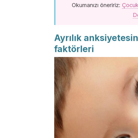
Okumanızı öneririz:
Çocukl
De
Ayrılık anksiyetesi
faktörleri