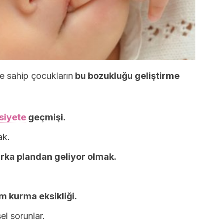
re sahip çocukların
bu bozukluğu geliştirme
siyete
geçmişi.
ak.
rka plandan geliyor olmak.
m kurma eksikliği.
sel sorunlar.