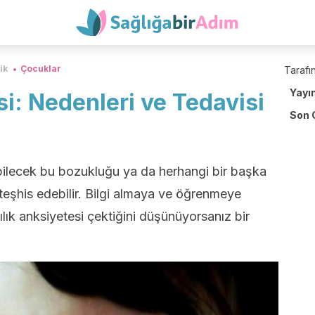
ik
Çocuklar
Tarafın
Yayı
si: Nedenleri ve Tedavisi
Son 
lecek bu bozukluğu ya da herhangi bir başka
 teşhis edebilir. Bilgi almaya ve öğrenmeye
ık anksiyetesi çektiğini düşünüyorsanız bir