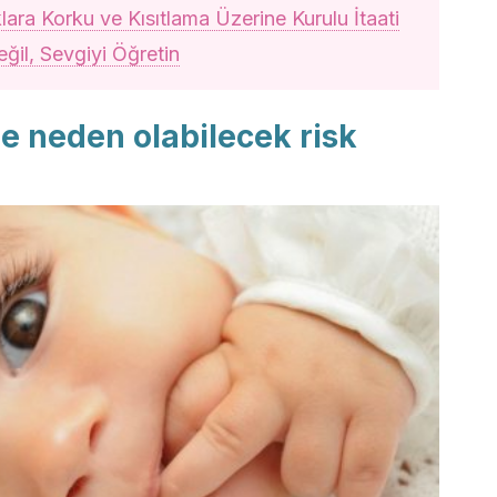
ara Korku ve Kısıtlama Üzerine Kurulu İtaati
ğil, Sevgiyi Öğretin
ne neden olabilecek risk