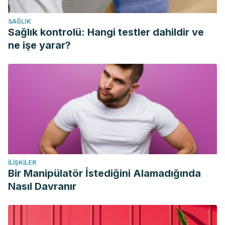
review off association studies. J Postrgrad Med, 2017. 63
SAĞLIK
(3): 182-190.
Sağlık kontrolü: Hangi testler dahildir ve
ne işe yarar?
İLIŞKILER
Bir Manipülatör İstediğini Alamadığında
Nasıl Davranır