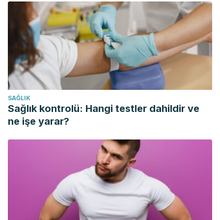
Understanding the Relationship Between Food Variety,
Food Intake, and Energy Balance. Current Obesity Reports.
https://doi.org/10.1007/s13679-018-0298-7
Borneo, R., & León, A. E. (2012, February). Whole grain
cereals: Functional components and health benefits.
Food
and Function
. https://doi.org/10.1039/c1fo10165j
Layman, D. K., & Rodriguez, N. R. (2009). Egg protein as a
SAĞLIK
source of power, strength, and energy.
Nutrition
Sağlık kontrolü: Hangi testler dahildir ve
Today
,
44
(1), 43–48.
ne işe yarar?
https://doi.org/10.1097/NT.0b013e3181959cb2
Rozenberg S, Body JJ, Bruyère O, et al. Effects of Dairy
Products Consumption on Health: Benefits and Beliefs–A
Commentary from the Belgian Bone Club and the European
Society for Clinical and Economic Aspects of Osteoporosis,
Osteoarthritis and Musculoskeletal Diseases.
Calcif Tissue
Int
. 2016;98(1):1–17. doi:10.1007/s00223-015-0062-x