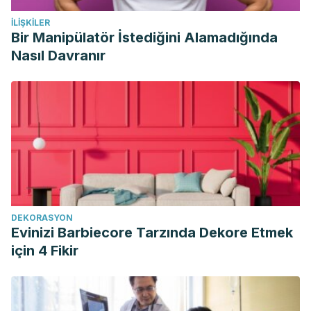
Nieman, D. C., Gillitt, N. D., Henson, D. A., Sha, W., Shanely,
İLIŞKILER
R. A., Knab, A. M., … Jin, F. (2012). Bananas as an energy
Bir Manipülatör İstediğini Alamadığında
source during exercise: A metabolomics approach.
PLoS
Nasıl Davranır
ONE
,
7
(5). https://doi.org/10.1371/journal.pone.0037479
DEKORASYON
Evinizi Barbiecore Tarzında Dekore Etmek
için 4 Fikir