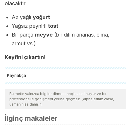
olacaktır:
Az yağlı
yoğurt
Yağsız peynirli
tost
Bir parça
meyve
(bir dilim ananas, elma,
armut vs.)
Keyfini çıkartın!
Kaynakça
Tüm alıntı yapılan kaynaklar, kalitelerini, güvenilirliklerini,
güncelliklerini ve geçerliliklerini sağlamak için ekibimiz
Bu metin yalnızca bilgilendirme amaçlı sunulmuştur ve bir
profesyonelle görüşmeyi yerine geçmez. Şüpheleriniz varsa,
tarafından derinlemesine incelendi. Bu makalenin bibliyografisi
uzmanınıza danışın.
güvenilir ve akademik veya bilimsel doğruluğa sahip olarak
İlginç makaleler
kabul edildi.
Raynor, H. A., & Vadiveloo, M. (2018, March 1).