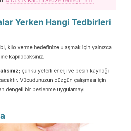
n :
4 Düşük Kalorili Sebze Yemeği Tarifi
alar Yerken Hangi Tedbirleri
bi, kilo verme hedefinize ulaşmak için yalnızca
ğine kapılacaksınız.
lısınız;
çünkü yeterli enerji ve besin kaynağı
acaktır. Vücudunuzun düzgün çalışması için
alan dengeli bir beslenme uygulamayı
ma