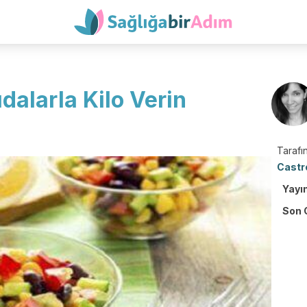
ıdalarla Kilo Verin
Tarafın
Castr
Yayı
Son 