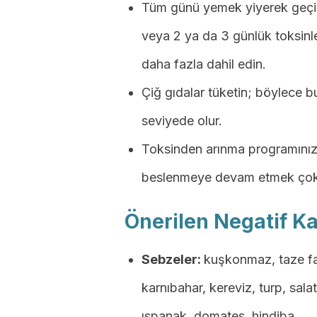
Tüm günü yemek yiyerek geçir
veya 2 ya da 3 günlük toksinl
daha fazla dahil edin.
Çiğ gıdalar tüketin; böylece 
seviyede olur.
Toksinden arınma programınız 
beslenmeye devam etmek çok 
Önerilen Negatif Kal
Sebzeler:
kuşkonmaz, taze fas
karnıbahar, kereviz, turp, salat
ıspanak, domates, hindiba.