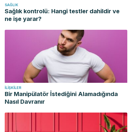
SAĞLIK
Vaca M. Beneficios de la natación en el asma. Rev Cubana
Sağlık kontrolü: Hangi testler dahildir ve
Invest Bioméd. 2017. Disponible en:
ne işe yarar?
http://scielo.sld.cu/scielo.php?
script=sci_arttext&pid=S0864-
03002017000200022&lng=es.
Alves de Almeida P y Marques M. Beneficios de la natación
para estudiantes con lesión de la médula espinal. 2007.
Disponible en:
https://www.efdeportes.com/efd106/beneficios-da-
natacao-para-alunos-com-lesao-medular.htm.
İLIŞKILER
Bir Manipülatör İstediğini Alamadığında
Nasıl Davranır