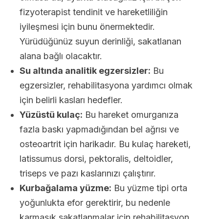
fizyoterapist tendinit ve hareketliliğin
iyileşmesi için bunu önermektedir.
Yürüdüğünüz suyun derinliği, sakatlanan
alana bağlı olacaktır.
Su altında analitik egzersizler:
Bu
egzersizler, rehabilitasyona yardımcı olmak
için belirli kasları hedefler.
Yüzüstü kulaç:
Bu hareket omurganıza
fazla baskı yapmadığından bel ağrısı ve
osteoartrit için harikadır. Bu kulaç hareketi,
latissumus dorsi, pektoralis, deltoidler,
triseps ve pazı kaslarınızı çalıştırır.
Kurbağalama yüzme:
Bu yüzme tipi orta
yoğunlukta efor gerektirir, bu nedenle
karmaşık sakatlanmalar için rehabilitasyon