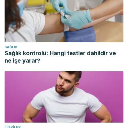
evidence. Adv Nutr, 2016. 7 (5): 889-904.
Schwingshackl L., Schwedhelm C., Galbete C., Hoffmann G.,
Adherence to mediterranean diet and risk of cancer: an
updated systematic review and meta analysis. Nutrients,
2017.
Vitetta L., Vitetta G., Hall S., Immunological tolerance and
SAĞLIK
function: associations between intestinal bacteria,
Sağlık kontrolü: Hangi testler dahildir ve
probiotics, prebiotics and phages. Front Immunol, 2018.
ne işe yarar?
İLIŞKILER