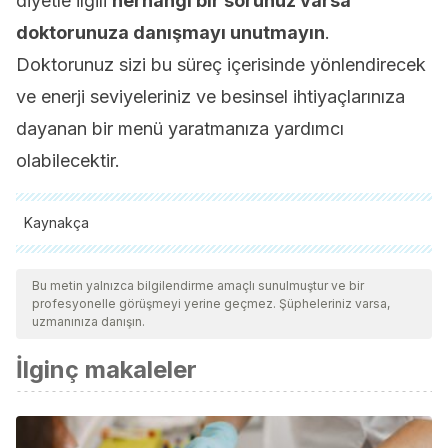
diyetle ilgili
herhangi bir sorunuz varsa
doktorunuza danışmayı unutmayın
.
Doktorunuz sizi bu süreç içerisinde yönlendirecek
ve enerji seviyeleriniz ve besinsel ihtiyaçlarınıza
dayanan bir menü yaratmanıza yardımcı
olabilecektir.
Kaynakça
Tüm alıntı yapılan kaynaklar, kalitelerini, güvenilirliklerini,
güncelliklerini ve geçerliliklerini sağlamak için ekibimiz
Bu metin yalnızca bilgilendirme amaçlı sunulmuştur ve bir
profesyonelle görüşmeyi yerine geçmez. Şüpheleriniz varsa,
tarafından derinlemesine incelendi. Bu makalenin bibliyografisi
uzmanınıza danışın.
güvenilir ve akademik veya bilimsel doğruluğa sahip olarak
İlginç makaleler
kabul edildi.
Petersson SD., Philippou E., Mediterranean diet, cognitive
funciton and dementia: a systematic review of the