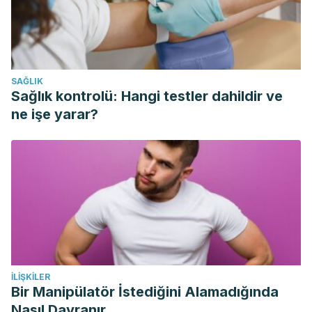
¿Qué es la ansiedad y por qué se produce? | Clínica de la
Ansiedad. Clinicadeansiedad.com. 2018.
https://clinicadeansiedad.com/soluciones-y-
recursos/preguntas-mas-frecuentes/que-es-la-ansiedad-
SAĞLIK
y-por-que-se-produce/
Sağlık kontrolü: Hangi testler dahildir ve
Young, A. S., & Fristad, M. A. (2015). Bipolar Disorder. In
ne işe yarar?
Encyclopedia of Mental Health: Second Edition
.
https://doi.org/10.1016/B978-0-12-397045-9.00002-1
Bipolar disorder. nhs.uk. 2018.
https://www.nhs.uk/conditions/bipolar-disorder/
İLIŞKILER
Bir Manipülatör İstediğini Alamadığında
Nasıl Davranır