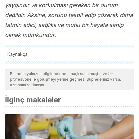
yaygındır ve korkulması gereken bir durum
değildir. Aksine, sorunu tespit edip çözerek daha
tatmin edici, sağlıklı ve mutlu bir hayata sahip
olmak mümkündür.
Kaynakça
Tüm alıntı yapılan kaynaklar, kalitelerini, güvenilirliklerini,
güncelliklerini ve geçerliliklerini sağlamak için ekibimiz
Bu metin yalnızca bilgilendirme amaçlı sunulmuştur ve bir
profesyonelle görüşmeyi yerine geçmez. Şüpheleriniz varsa,
tarafından derinlemesine incelendi. Bu makalenin bibliyografisi
uzmanınıza danışın.
güvenilir ve akademik veya bilimsel doğruluğa sahip olarak
İlginç makaleler
kabul edildi.
Padmanabhan, J. L., & Keshavan, M. S. (2015).
Schizophrenia. In
Encyclopedia of Mental Health: Second
Edition
.
https://doi.org/10.1016/B978-0-12-397045-
9.00094-X