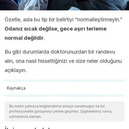
Özetle, asla bu tip bir belirtiyi “normalleştirmeyin.”
Odanız sıcak değilse, gece aşırı terleme
normal değildir
.
Bu gibi durumlarda doktorunuzdan bir randevu
alın, ona nasıl hissettiğinizi ve size neler olduğunu
açıklayın.
Kaynakça
Tüm alıntı yapılan kaynaklar, kalitelerini, güvenilirliklerini,
güncelliklerini ve geçerliliklerini sağlamak için ekibimiz
Bu metin yalnızca bilgilendirme amaçlı sunulmuştur ve bir
profesyonelle görüşmeyi yerine geçmez. Şüpheleriniz varsa,
tarafından derinlemesine incelendi. Bu makalenin bibliyografisi
uzmanınıza danışın.
güvenilir ve akademik veya bilimsel doğruluğa sahip olarak
kabul edildi.