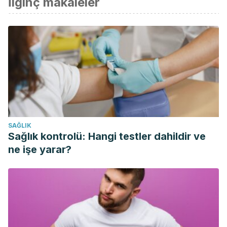
İlginç makaleler
Davidson, J. R. T., Foa, E. B., Connor, K. M., & Churchill, L. E.
(2002). Hyperhidrosis in social anxiety disorder.
Progress in
Neuro-Psychopharmacology and Biological
Psychiatry
,
26
(7–8), 1327–1331.
https://doi.org/10.1016/S0278-5846(02)00297-X
Armstrong M, Aziz N, Fingeret A. Physiology, Thyroid
Function. [Updated 2019 Jun 28]. In: StatPearls [Internet].
Treasure Island (FL): StatPearls Publishing; 2019 Jan-.
SAĞLIK
Available from:
Sağlık kontrolü: Hangi testler dahildir ve
https://www.ncbi.nlm.nih.gov/books/NBK537039/
ne işe yarar?
Gobbi, P. G., Pieresca, C., Ricciardi, L., Vacchi, S., Bertoloni,
D., Rossi, A., … Ascari, E. (1990). Night sweats in Hodgkin’s
disease A manifestation of preceding minor febrile pulses.
Cancer, 65(9), 2074–2077. https://doi.org/10.1002/1097-
0142(19900501)65:9<2074::AID-