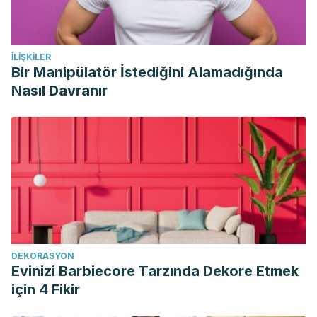
CNCR2820650931>3.0.CO;2-O
Weng N, Luo YW, Xu JD, Zhang Y. Abnormal nocturnal
behavior due to hypoglycemia: A case report.
Medicine
İLIŞKILER
(Baltimore)
. 2019;98(6):e14405.
Bir Manipülatör İstediğini Alamadığında
doi:10.1097/MD.0000000000014405
Nasıl Davranır
Young, P., Finn, B. C., Bruetman, J. E., & Trimarchi, H.
(2007). Gastroesophageal reflux as a cause of night
sweating.
Anales de Medicina Interna
,
24
(6), 285–288.
https://doi.org/10.4321/S0212-71992007000600007
DEKORASYON
Evinizi Barbiecore Tarzında Dekore Etmek
için 4 Fikir