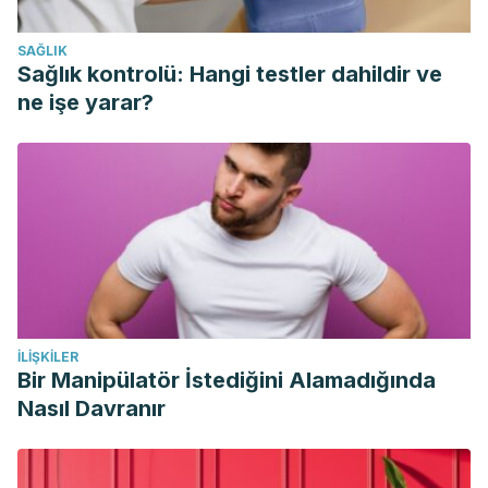
Escudero, J. C. S. (2011). Discapacidad visual y ceguera en
SAĞLIK
el adulto: revisión de tema. Medicina UPB, 30(2), 170-180.
Sağlık kontrolü: Hangi testler dahildir ve
Cedeño, María Leonila García, Inger Solange Maitta
ne işe yarar?
Rosado, and Karina Gissela Rivera Loor. “Characterization
of the Visual Disability and Its Relation with the
Resilience.”
International research journal of management,
IT and social sciences
5.2 (2018): 32-40.
Sarabia, César Pineda, Xóchitl Josefina Zarco Vite, and
María Luisa Ruiz Morales. “Retinopatía diabética, una
complicación descuidada.”
Atención Familiar
25.2 (2018):
83-85.
İLIŞKILER
Weinreb, Robert N., et al. “Primary open-angle
Bir Manipülatör İstediğini Alamadığında
glaucoma.”
Nature Reviews Disease Primers
2.1 (2016): 1-19.
Nasıl Davranır
Silva, J. N., et al. “TRACOMA: FASES CLÍNICAS E FORMAS
DE DIAGNÓSTICOS.”
International Journal of Parasitic
Diseases
1 (2018).