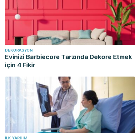
Osorio Illas, Lisis, et al. “Prevalencia de baja visión y
ceguera en un área de salud.”
Revista Cubana de Medicina
General Integral
19.5 (2003): 0-0.
Arroyo, Nicole, et al. “El Modelo dual de reconocimiento
de la palabra en el Sistema Braille.”
CienciAmérica
8.1
DEKORASYON
(2019): 90-104.
Evinizi Barbiecore Tarzında Dekore Etmek
için 4 Fikir
İLK YARDIM