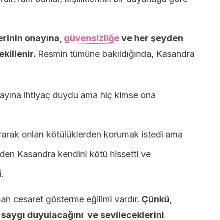
erinin onayına,
güvensizliğe
ve her şeyden
killenir.
Resmin tümüne bakıldığında, Kasandra
onayına ihtiyaç duydu ama hiç kimse ona
rarak onları kötülüklerden korumak istedi ama
en Kasandra kendini kötü hissetti ve
.
n cesaret gösterme eğilimi vardır.
Çünkü,
e saygı duyulacağını ve sevileceklerini