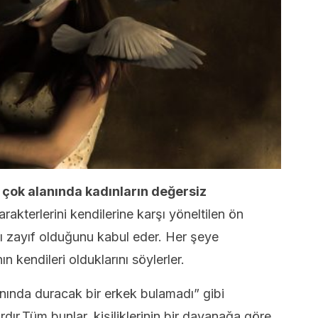
 çok alanında kadınların değersiz
rakterlerini kendilerine karşı yöneltilen ön
arı zayıf olduğunu kabul eder. Her şeye
n kendileri olduklarını söylerler.
nında duracak bir erkek bulamadı” gibi
dır.Tüm bunlar, kişiliklerinin bir dayanağa göre