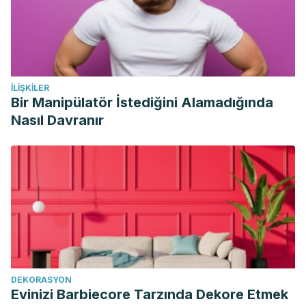
somnolencia diurna en estudiantes de Enfermería: estudio
de prevalencia.
http://repositorio.ucam.edu/handle/10952/829
Barbato, G., Barker, C., Bender, C., Giesen, H. A., &
İLIŞKILER
Wehr, T. A.
(1994). Extended sleep in humans in 14 hour
Bir Manipülatör İstediğini Alamadığında
nights (LD 10: 14): relationship between REM density and
Nasıl Davranır
spontaneous awakening.
Electroencephalography and
clinical neurophysiology
,
90
(4), 291-297.
https://www.sciencedirect.com/science/article/abs/pii/0013
Ekirch, A. R.
(2001). Sleep we have lost: pre-industrial
slumber in the British Isles.
The American Historical Review
,
106
(2), 343-386.
https://academic.oup.com/ahr/article-
abstract/106/2/343/64370
Ekirch, A. R.
(2006).
At day’s close: night in times past
.
DEKORASYON
WW Norton & Company.
Evinizi Barbiecore Tarzında Dekore Etmek