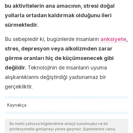
bu aktivitelerin ana amacının, stresi doğal
yollarla ortadan kaldırmak olduğunu ileri
sürmektedir.
Bu sebepledir ki, bugünlerde insanların
anksiyete
,
stres, depresyon veya alkolizmden zarar
görme oranları hiç de küçümsenecek gibi
değildir.
Teknolojinin de insanların uyuma
alışkanlıklarını değiştirdiği yadsınamaz bir
gerçekliktir.
Kaynakça
Tüm alıntı yapılan kaynaklar, kalitelerini, güvenilirliklerini,
güncelliklerini ve geçerliliklerini sağlamak için ekibimiz
Bu metin yalnızca bilgilendirme amaçlı sunulmuştur ve bir
profesyonelle görüşmeyi yerine geçmez. Şüpheleriniz varsa,
tarafından derinlemesine incelendi. Bu makalenin bibliyografisi