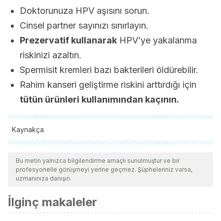
Doktorunuza HPV aşısını sorun.
Cinsel partner sayınızı sınırlayın.
Prezervatif kullanarak
HPV’ye yakalanma
riskinizi azaltın.
Spermisit kremleri bazı bakterileri öldürebilir.
Rahim kanseri geliştirme riskini arttırdığı için
tütün ürünleri kullanımından kaçının.
Kaynakça
Tüm alıntı yapılan kaynaklar, kalitelerini, güvenilirliklerini,
güncelliklerini ve geçerliliklerini sağlamak için ekibimiz
Bu metin yalnızca bilgilendirme amaçlı sunulmuştur ve bir
profesyonelle görüşmeyi yerine geçmez. Şüpheleriniz varsa,
tarafından derinlemesine incelendi. Bu makalenin bibliyografisi
uzmanınıza danışın.
güvenilir ve akademik veya bilimsel doğruluğa sahip olarak
İlginç makaleler
kabul edildi.
Pérez M., C. H. (2016). Virus del papiloma humano.