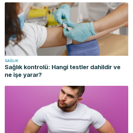
Repertorio de Medicina y Cirugía.
https://doi.org/10.1016/j.reper.2016.02.002
Concha R, M. (2007). Diagnóstico y terapia del virus
papiloma humano. Revista Chilena de Infectología.
https://doi.org/10.4067/S0716-10182007000300006
Andrés Domingo, P. (2017). Infecciones de transmisión
sexual. Pediatria Integral.
https://doi.org/10.1016/S0304-
SAĞLIK
5412
(10)70220-1
Sağlık kontrolü: Hangi testler dahildir ve
ne işe yarar?