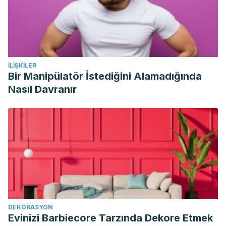
systematic review and meta-analysis. American Journal of
Public Health. https://doi.org/10.2105/AJPH.2005.083782
Warburton, D. E. R., Nicol, C. W., & Bredin, S. S. D. (2006).
Health benefits of physical activity: The evidence. CMAJ.
İLIŞKILER
https://doi.org/10.1503/cmaj.051351
Bir Manipülatör İstediğini Alamadığında
Parvez, S., Malik, K. A., Ah Kang, S., & Kim, H. Y. (2006).
Nasıl Davranır
Probiotics and their fermented food products are
beneficial for health. Journal of Applied Microbiology.
https://doi.org/10.1111/j.1365-2672.2006.02963.x
Fernández-Murga, L., Tarín, J. J., García-Perez, M. A., &
Cano, A. (2011). The impact of chocolate on cardiovascular
health. Maturitas.
https://doi.org/10.1016/j.maturitas.2011.05.011
Health, S. (2016). Seafood Health Facts : Making Smart
DEKORASYON
choices Balancing the Benefits and Risks of Seafood
Evinizi Barbiecore Tarzında Dekore Etmek
Consumption. National Integrated Food Safety Initiative of