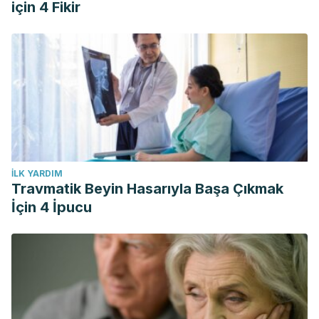
için 4 Fikir
National Institute of Food and Agriculture.
Guilford, J. M., & Pezzuto, J. M. (2011). Wine and health: A
review. American Journal of Enology and Viticulture.
https://doi.org/10.5344/ajev.2011.11013
İLK YARDIM
Travmatik Beyin Hasarıyla Başa Çıkmak
İçin 4 İpucu