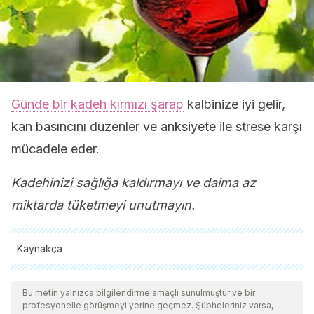
Günde bir kadeh kırmızı şarap
kalbinize iyi gelir,
kan basıncını düzenler ve anksiyete ile strese karşı
mücadele eder.
Kadehinizi sağlığa kaldırmayı ve daima az
miktarda tüketmeyi unutmayın.
Kaynakça
Tüm alıntı yapılan kaynaklar, kalitelerini, güvenilirliklerini,
güncelliklerini ve geçerliliklerini sağlamak için ekibimiz
Bu metin yalnızca bilgilendirme amaçlı sunulmuştur ve bir
profesyonelle görüşmeyi yerine geçmez. Şüpheleriniz varsa,
tarafından derinlemesine incelendi. Bu makalenin bibliyografisi