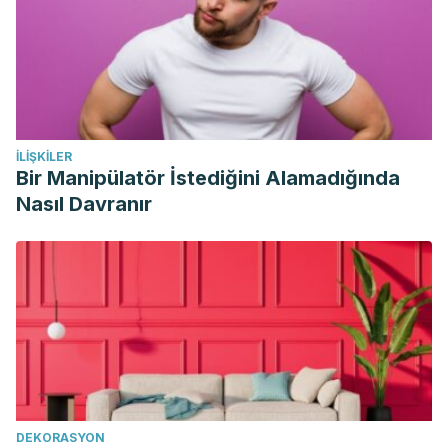
mismo alimento.
Revista chilena de pediatría
,
88
(3), 417-
423.
de Jesús Cobos-Quevedo, O., Hernández-Hernández, G.
A., & Remes-Troche, J. M. (2017). Trastornos relacionados
con el gluten: panorama actual.
Medicina interna de
İLIŞKILER
México
,
33
(4), 487-502.
Bir Manipülatör İstediğini Alamadığında
Puerto Caballero, L., & Tejero Garcia, P. (2013).
Nasıl Davranır
Alimentación y nutrición: repercusión en la salud y belleza
de la piel.
Diet Nutr Eff Skin Beauty Health Nutr Clin
Diet
,
10
, 56-65.
Caproni, M., Bonciolini, V., D’Errico, A., Antiga, E., & Fabbri,
P. (2012). Celiac disease and dermatologic manifestations:
many skin clue to unfold gluten-sensitive
enteropathy.
Gastroenterology Research and
Practice
,
2012
.
DEKORASYON