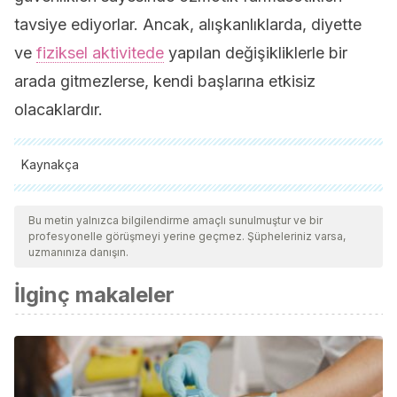
tavsiye ediyorlar. Ancak, alışkanlıklarda, diyette
ve
fiziksel aktivitede
yapılan değişikliklerle bir
arada gitmezlerse, kendi başlarına etkisiz
olacaklardır.
Kaynakça
Tüm alıntı yapılan kaynaklar, kalitelerini, güvenilirliklerini,
güncelliklerini ve geçerliliklerini sağlamak için ekibimiz
Bu metin yalnızca bilgilendirme amaçlı sunulmuştur ve bir
profesyonelle görüşmeyi yerine geçmez. Şüpheleriniz varsa,
tarafından derinlemesine incelendi. Bu makalenin bibliyografisi
uzmanınıza danışın.
güvenilir ve akademik veya bilimsel doğruluğa sahip olarak
İlginç makaleler
kabul edildi.
Candy, D., & Belsey, J. (2009). Macrogol (polyethylene
glycol) laxatives in children with functional constipation and
faecal impaction: A systematic review.
Archives of Disease
in Childhood
. https://doi.org/10.1136/adc.2007.128769