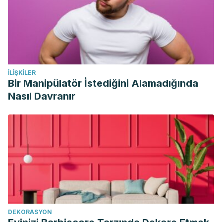
Davies, S. J., Harding, L. M., & Baranowski, A. P. (2002). A
novel treatment of postherpetic neuralgia using
peppermint oil. Clinical Journal of Pain.
https://doi.org/10.1097/00002508-200205000-00011
Cavanagh, H. M. A., & Wilkinson, J. M. (2002). Biological
İLIŞKILER
activities of lavender essential oil. Phytotherapy Research.
Bir Manipülatör İstediğini Alamadığında
https://doi.org/10.1002/ptr.1103
Nasıl Davranır
Hajhashemi, V., Ghannadi, A., & Sharif, B. (2003). Anti-
inflammatory and analgesic properties of the leaf extracts
and essential oil of Lavandula angustifolia Mill. Journal of
Ethnopharmacology. https://doi.org/10.1016/S0378-
8741(03)00234-4
DEKORASYON