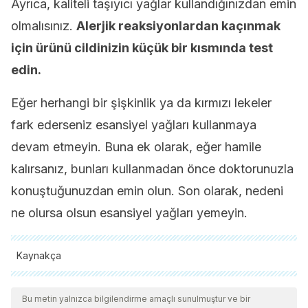
Ayrıca, kaliteli taşıyıcı yağlar kullandığınızdan emin
olmalısınız.
Alerjik reaksiyonlardan kaçınmak
için ürünü cildinizin küçük bir kısmında test
edin.
Eğer herhangi bir şişkinlik ya da kırmızı lekeler
fark ederseniz esansiyel yağları kullanmaya
devam etmeyin. Buna ek olarak, eğer hamile
kalırsanız, bunları kullanmadan önce doktorunuzla
konuştuğunuzdan emin olun. Son olarak, nedeni
ne olursa olsun esansiyel yağları yemeyin.
Kaynakça
Tüm alıntı yapılan kaynaklar, kalitelerini, güvenilirliklerini,
güncelliklerini ve geçerliliklerini sağlamak için ekibimiz
Bu metin yalnızca bilgilendirme amaçlı sunulmuştur ve bir