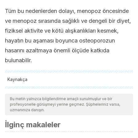
Tüm bu nedenlerden dolayı, menopoz öncesinde
ve menopoz sırasında sağlıklı ve dengeli bir diyet,
fiziksel aktivite ve kötü alışkanlıkları kesmek,
hayatın bu aşaması boyunca osteoporozun
hasarını azaltmaya önemli ölçüde katkıda
bulunabilir.
Kaynakça
Tüm alıntı yapılan kaynaklar, kalitelerini, güvenilirliklerini,
güncelliklerini ve geçerliliklerini sağlamak için ekibimiz
Bu metin yalnızca bilgilendirme amaçlı sunulmuştur ve bir
profesyonelle görüşmeyi yerine geçmez. Şüpheleriniz varsa,
tarafından derinlemesine incelendi. Bu makalenin bibliyografisi
uzmanınıza danışın.
güvenilir ve akademik veya bilimsel doğruluğa sahip olarak
İlginç makaleler
kabul edildi.
Ensrud KE., Crandall CJ., Osteoporosis. Ann Intern Med,