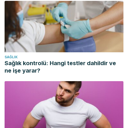
2017. 167 (3): 17-32.
Daly RM., Dalla Via J., Duckham RL., Fraser SF., et al.,
Exercise for the prevention of osteoporosis in
postmenopausal women: an evidence based guide to the
optimal prescription. Braz J Phys Ther, 2019. 23 (2): 170-
180.
Ann Intern Med. 2017 Aug 1;167(3):ITC17-ITC32.
SAĞLIK
Osteoporosis. doi: 10.7326/AITC201708010
Sağlık kontrolü: Hangi testler dahildir ve
MedlinePlus. Osteoporosis.
ne işe yarar?
https://medlineplus.gov/spanish/osteoporosis.html/li>
J Endocrinol. 2000 Aug;166(2):235-45. Role of genetic
factors in the pathogenesis of osteoporosis. doi:
10.1677/joe.0.1660235.
Mo Med. 2018 May-Jun; 115(3): 247–252. Not Salt But Sugar
As Aetiological In Osteoporosis: A Review.
https://www.ncbi.nlm.nih.gov/pmc/articles/PMC6140170/