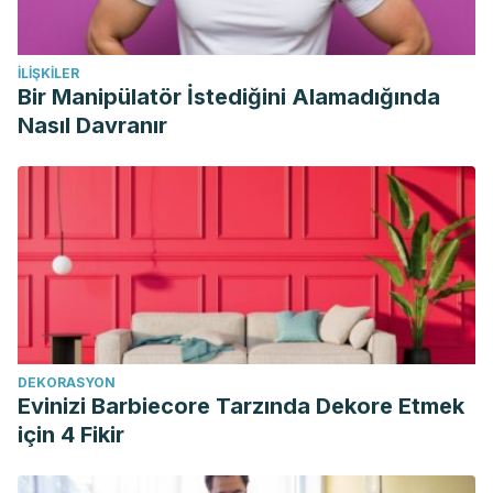
¿Qué es el hierro? ¿Para qué sirve?. National Institutes of
health. Office of Dietary Supplements.
İLIŞKILER
Gómez, Angela Julieth López, and Leidy Johanna Madrigal
Bir Manipülatör İstediğini Alamadığında
Cogollo. “Anemia ferropénica en mujeres
Nasıl Davranır
gestantes.”
Biociencias
1.3 (2017).
Lopez, Anthony, et al. “Iron deficiency anaemia.”
The
Lancet
387.10021 (2016): 907-916.
Iuliano, Bianca Assunção, Maria Fernanda Petroli Frutuoso,
and Ana Maria Dianezi Gambardella. “Anemia em
adolescentes segundo maturação sexual.”
Revista de
Nutrição
17.1 (2004): 37-43.
Pasricha, Sant-Rayn, et al. “Effect of daily iron
DEKORASYON
supplementation on health in children aged 4–23 months: a
Evinizi Barbiecore Tarzında Dekore Etmek
systematic review and meta-analysis of randomised
için 4 Fikir
controlled trials.”
The Lancet Global Health
1.2 (2013): e77-
e86.