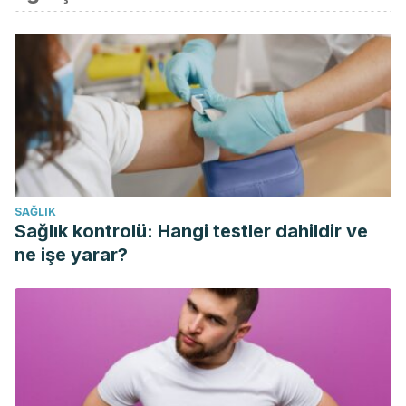
Olivares, M., & Walter, T. (2003). Consecuencias de la
deficiencia de hierro.
Revista chilena de nutrición
,
30
(3),
226-233.
Olivares, M., & Walter, T. (2004). Causas y consecuencias
de la deficiencia de hierro.
Revista de Nutrição
,
17
(1), 05-
14.
Administración diaria de suplementos de hierro y ácido
fólico durante el embarazo. OMS.
SAĞLIK
Sato, A. P. S., Fujimori, E., Szarfarc, S. C., Borges, A. L. V., &
Sağlık kontrolü: Hangi testler dahildir ve
Tsunechiro, M. A. (2010). Consumo alimentar e ingestão de
ne işe yarar?
ferro de gestantes e mulheres em idade
reprodutiva.
Revista Latino-Americana de
Enfermagem
,
18
(2), Tela-113.
La administración diaria de un suplemento de hierro para
mejorar la anemia, las reservas de hierro y la salud en
mujeres menstruantes. OMS