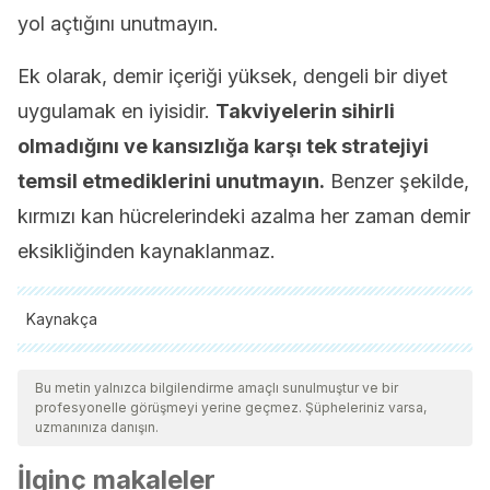
yol açtığını unutmayın.
Ek olarak, demir içeriği yüksek, dengeli bir diyet
uygulamak en iyisidir.
Takviyelerin sihirli
olmadığını ve kansızlığa karşı tek stratejiyi
temsil etmediklerini unutmayın.
Benzer şekilde,
kırmızı kan hücrelerindeki azalma her zaman demir
eksikliğinden kaynaklanmaz.
Kaynakça
Tüm alıntı yapılan kaynaklar, kalitelerini, güvenilirliklerini,
güncelliklerini ve geçerliliklerini sağlamak için ekibimiz
Bu metin yalnızca bilgilendirme amaçlı sunulmuştur ve bir
profesyonelle görüşmeyi yerine geçmez. Şüpheleriniz varsa,
tarafından derinlemesine incelendi. Bu makalenin bibliyografisi
uzmanınıza danışın.
güvenilir ve akademik veya bilimsel doğruluğa sahip olarak
İlginç makaleler
kabul edildi.